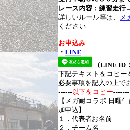
レース内容：練習走行
詳しいルール等は、
メ
ください
お申込み
・
LINE
（LINE ID
下記テキストをコピー
必要事項を記入の上で
------
以下をコピー
-------
【メガ耐コラボ 日曜午
加申込】
１．代表者お名前
２．チーム名