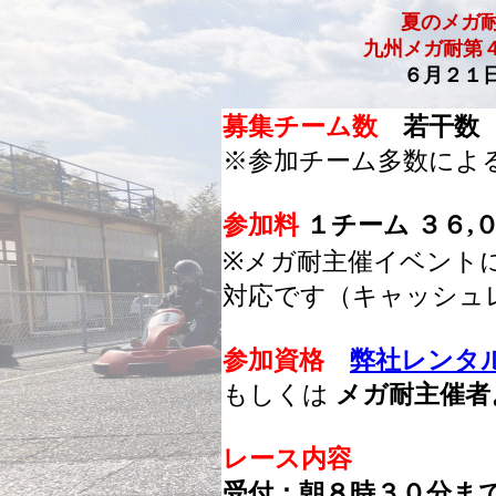
夏のメガ耐
九州メガ耐第
６月２１
募集チーム数
若干数
※参加チーム多数によ
参加料
１チーム ３６,
※メガ耐主催イベント
対応です（キャッシュ
参加資格
弊社レンタ
もしくは
メガ耐主催者
レース内容
受付：朝８時３０分ま