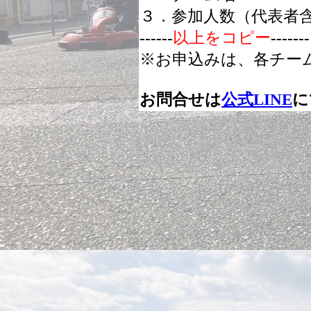
３．参加人数（代表者
------
以上をコピー
-------
※お申込みは、各チー
お問合せは
公式LINE
に