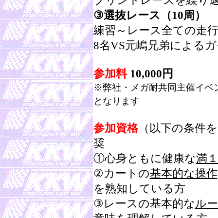
プリントレースを繰り
③選抜レース（10周）
練習～レース全ての走
8名VS元嶋兄弟による
参加料
10,000円
※弊社・メガ耐共同主催イベ
となります
参加資格
（以下の条件を
奨
①心身ともに健康な
満
②カートの
基本的な操作
を熟知している方
③レースの基本的な
ルー