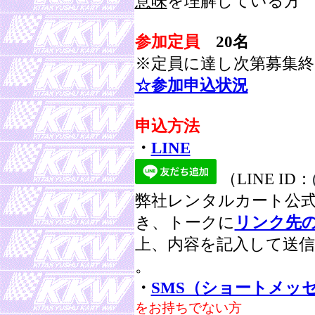
意味
を理解している方
参加定員
20名
※定員に達し次第募集終
☆参加申込状況
申込方法
・
LINE
（LINE ID：
弊社レンタルカート公式
き、トークに
リンク先
上、内容を記入して送
。
・
SMS（ショートメッ
をお持ちでない方