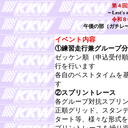
第４回
～Lest's 
令和８
午後の部（ガチレ
イベント内容
①練習走行兼グループ
ゼッケン順（申込受付順
行を行います
各自のベストタイムを基
す
②スプリントレース
各グループ対抗スプリン
正順グリッド、スタン
タート等、様々な形式